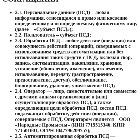
2.1.
Персональные данные (ПСД) – любая
информация, относящаяся к прямо или косвенно
определенному или определяемому физическому лицу
(далее – «Субъект ПСД»);
2.2.
Пользователь – субъект ПСД;
2.3.
Обработка ПСД – любое действие (операция) или
совокупность действий (операций), совершаемых с
использованием средств автоматизации или без
использования таких средств с ПСД, включая сбор,
запись, систематизацию, накопление, хранение,
уточнение (обновление, изменение), извлечение,
использование, передачу (распространение,
предоставление, доступ), обезличивание,
блокирование, удаление, уничтожение ПСД;
2.4.
Оператор — лицо, самостоятельно или совместно
с другими лицами организующие и (или)
осуществляющие обработку ПСД, а также
определяющие цели обработки ПСД, состав ПСД,
подлежащих обработке, действия (операции),
совершаемые с ПСД. Оператором является – ООО
«Народные Промыслы» (ИНН 7715515346, КПП:
771501001, ОГРН 1047796209757);
2.5.
Автоматизированная обработка ПСД —