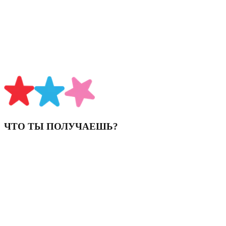
В ПРОПЕЛЛЕР мы знаем, какие аккаунты выбирают
бренды для коллабораций! В нашей школе мы научим
тебя быть блогером, создавать интересный контент,
привлекать подписчиков и понимать, как работать с
брендами. Все знания сразу можно применять — чтобы
твой аккаунт рос и открывал реальные возможности.
13:37
ЧТО ТЫ ПОЛУЧАЕШЬ?