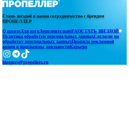
Стань звездой и начни сотрудничество с брендом
ПРОПЕЛЛЕР
О школе
Для кого
Дополнительно
FAQ
СТАТЬ ЗВЕЗДОЙ
Политика обработки персональных данных
Согласие на
обработку персональных данных
Правила рекламной
акции и программы лояльности
Карьера
bloggers@propellers.ru