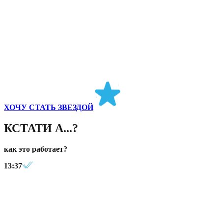
ХОЧУ СТАТЬ ЗВЕЗДОЙ
КСТАТИ А...?
как это работает?
13:37
смотри короткие уроки и сразу пробуй на практике
13:37
выполняй задания и зарабатывай ПРОПЕЛЛЕРсы
13:37
меняй ПРОПЕЛЛЕРСы на классные подарки через бота