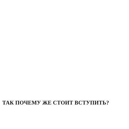
подростков
подростков и студентов, которым
интересно вести блог и узнавать инсайды о
сотрудничестве с брендами
ТАК ПОЧЕМУ ЖЕ СТОИТ ВСТУПИТЬ?