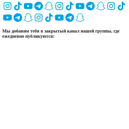
Мы добавим тебя в закрытый канал нашей группы, где
ежедневно публикуются:
видео‑уроки по съёмке, монтажу
и оформлению контента
чек‑листы для анализа
эффективности публикаций